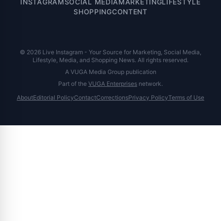
INSTAGRAM
SOCIAL MEDIA
MARKETING
LIFESTYLE
SHOPPING
CONTENT
© 2026 Live Instagram - Your Source for Marketing, Social Media,
Lifestyle, Media, and Shopping News. All rights reserved.
A VUGA Media Group publication
Part of the
VUGA Enterprises
network.
About
Editorial Policy
Contact
Corrections
Privacy Policy
Terms of Use