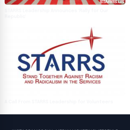
STARRS Leadership Announces 'Rally for Our
Republic'
A Call From STARRS Leadership for Volunteers