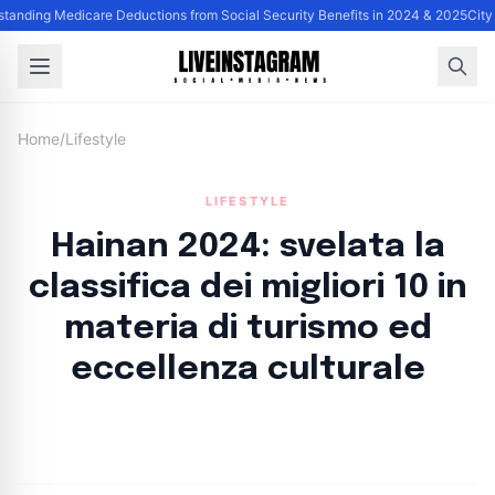
tanding Medicare Deductions from Social Security Benefits in 2024 & 2025
City
Home
/
Lifestyle
LIFESTYLE
Hainan 2024: svelata la
classifica dei migliori 10 in
materia di turismo ed
eccellenza culturale
By
Lie Thores
|
August 30, 2024
|
Updated
June 9, 2025
|
4 min read